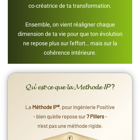
co-créatrice de ta transformation.
Ensemble, on vient réaligner chaque
dimension de ta vie pour que ton évolution
ne repose plus sur l'effort… mais sur la
cohérence intérieure.
𝓠𝓾' 𝓮𝓼𝓽-𝓬𝓮 𝓺𝓾𝓮 𝓵𝓪 𝓜𝓮𝓽𝓱𝓸𝓭𝓮
IP
?
La
Méthode IP®
, pour Ingénierie Positive
- bien qu'elle repose sur
7 Piliers
-
n'est pas une méthode rigide.