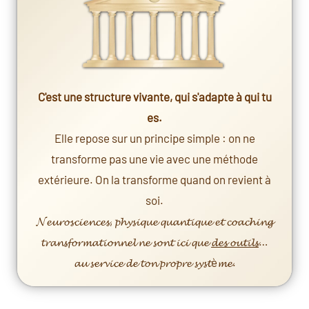
C'est une structure vivante, qui s'adapte à qui tu
es.
Elle repose sur un principe simple : on ne
transforme pas une vie avec une méthode
extérieure. On la transforme quand on revient à
soi.
𝓝𝓮𝓾𝓻𝓸𝓼𝓬𝓲𝓮𝓷𝓬𝓮𝓼, 𝓹𝓱𝔂𝓼𝓲𝓺𝓾𝓮 𝓺𝓾𝓪𝓷𝓽𝓲𝓺𝓾𝓮 𝓮𝓽 𝓬𝓸𝓪𝓬𝓱𝓲𝓷𝓰
𝓽𝓻𝓪𝓷𝓼𝓯𝓸𝓻𝓶𝓪𝓽𝓲𝓸𝓷𝓷𝓮𝓵 𝓷𝓮 𝓼𝓸𝓷𝓽 𝓲𝓬𝓲 𝓺𝓾𝓮
𝓭𝓮𝓼 𝓸𝓾𝓽𝓲𝓵𝓼
…
𝓪𝓾 𝓼𝓮𝓻𝓿𝓲𝓬𝓮 𝓭𝓮 𝓽𝓸𝓷 𝓹𝓻𝓸𝓹𝓻𝓮 𝓼𝔂𝓼𝓽è𝓶𝓮.