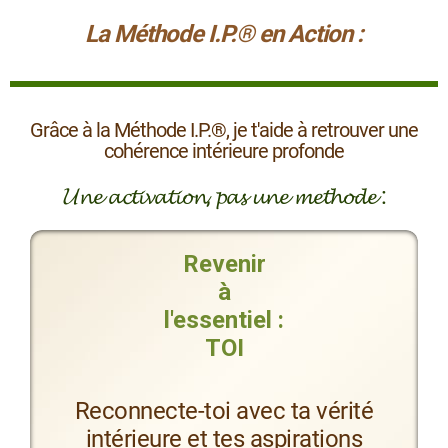
La Méthode I.P.® en Action :
Grâce à la Méthode I.P.®, je t'aide à retrouver une
cohérence intérieure profonde
𝓤𝓷𝓮 𝓪𝓬𝓽𝓲𝓿𝓪𝓽𝓲𝓸𝓷, 𝓹𝓪𝓼 𝓾𝓷𝓮 𝓶𝓮𝓽𝓱𝓸𝓭𝓮 :
Revenir
à
l'essentiel :
TOI
Reconnecte-toi avec ta vérité
intérieure et tes aspirations