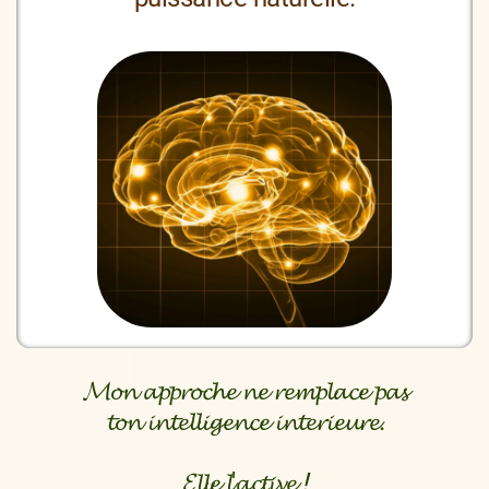
𝓜𝓸𝓷 𝓪𝓹𝓹𝓻𝓸𝓬𝓱𝓮 𝓷𝓮 𝓻𝓮𝓶𝓹𝓵𝓪𝓬𝓮 𝓹𝓪𝓼
𝓽𝓸𝓷 𝓲𝓷𝓽𝓮𝓵𝓵𝓲𝓰𝓮𝓷𝓬𝓮 𝓲𝓷𝓽𝓮𝓻𝓲𝓮𝓾𝓻𝓮.
𝓔𝓵𝓵𝓮 𝓵'𝓪𝓬𝓽𝓲𝓿𝓮
!