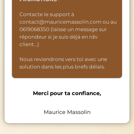
Contacte le support à
contact@mauricemassolin.com ou au
0619068350 (laisse un message sur
répondeur si je suis déjà en rdv
client...)
Nous reviendrons vers toi avec une
solution dans les plus brefs délais.
Merci pour ta confiance,
Maurice Massolin