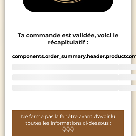
Ta commande est validée, voici le
récapitulatif :
components.order_summary.header.product
com
Ne ferme pas la fenêtre avant d'avoir lu
toutes les informations ci-dessous :
👇👇👇