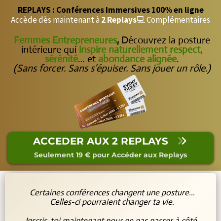
REPLAYS : Conférences Immersives 100% en ligne
Accède dès maintenant à
2 Replays
💻 Complémentaires
Femmes Entrepreneures
,
Découvrez la posture
intérieure qui
inspire naturellement respect,
sérénité
… et
abondance alignée
.
(Sans forcer. Sans s’épuiser. Sans jouer un rôle.)
ACCEDER AUX 2 REPLAYS
Seulement 19 € pour Accéder aux Replays
Certaines conférences changent une posture…
Celles-ci pourraient changer ta vie.
Inscris-toi maintenant pour ne pas passer à côté.