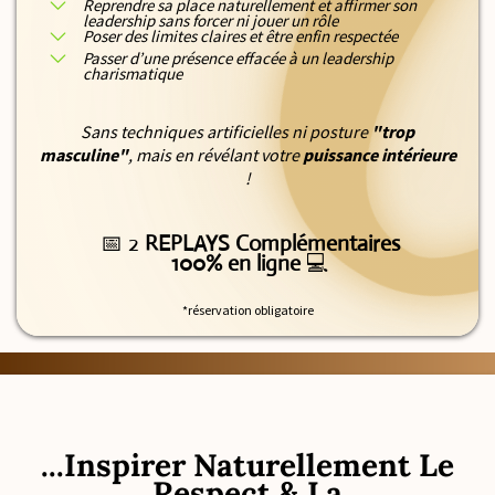
Reprendre sa place naturellement et affirmer son
leadership sans forcer ni jouer un rôle
Poser des limites claires et être enfin respectée
Passer d’une présence effacée à un leadership
charismatique
Sans techniques artificielles ni posture
"trop
masculine"
, mais en révélant votre
puissance intérieure
!
📅 2
REPLAYS Complémentaires
100% en ligne
💻
*réservation obligatoire
...Inspirer Naturellement Le
Respect & La