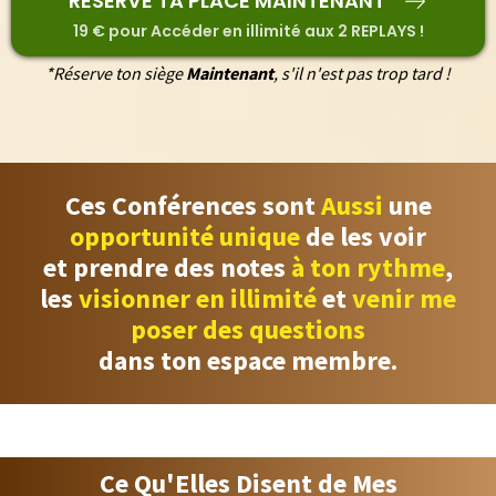
RESERVE TA PLACE MAINTENANT
19 € pour Accéder en illimité aux 2 REPLAYS !
*Réserve ton siège
Maintenant
, s'il n'est pas trop tard !
Ces Conférences sont
Aussi
une
opportunité unique
de les voir
et prendre des notes
à ton rythme
,
les
visionner en illimité
et
venir me
poser des questions
dans ton espace membre.
Elles Témoignes !
Ce Qu'Elles Disent de Mes