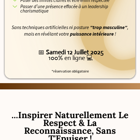
Poser des limites claires et être enfin respectée
Passer d’une présence effacée à un leadership
charismatique
Sans techniques artificielles ni posture
"trop masculine"
,
mais en révélant votre
puissance intérieure
!
📅
Samedi 12 Juillet 2025
100% en ligne 💻
*réservation obligatoire
...Inspirer Naturellement Le
Respect & La
Reconnaissance, Sans
T'Epuiser !