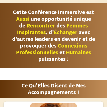
Cette Conférence Immersive est
Aussi
une opportunité unique
de
Rencontrer
des
Femmes
Inspirantes
, d’
Échanger
avec
d’autres leaders en devenir et de
provoquer des
Connexions
Professionnelles
et
Humaines
puissantes !
Elles Témoignes !
Ce Qu'Elles Disent de Mes
Accompagnements !