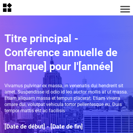
Titre principal -
Conférence annuelle de
[marque] pour l'[année]
Vivamus pulvinar ex massa, in venenatis dui hendrerit sit
amet. Suspendisse id odio id leo auctor mollis at ut massa.
Etiam aliquam massa et tempus placerat. Etiam viverra
ornare dui, volutpat vehicula tortor pellentesque eu. Duis
tempor mattis est ac facilisis
[Date de début] - [Date de fin]