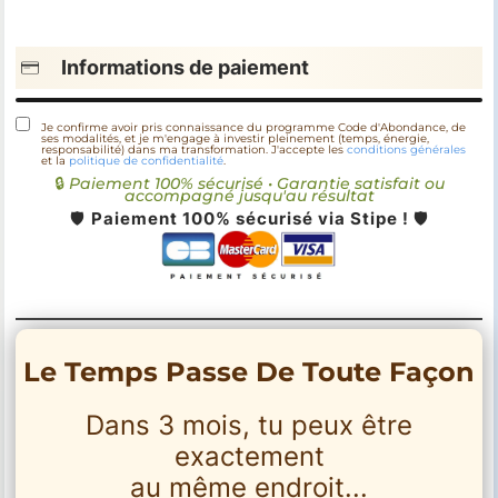
Informations de paiement
Je confirme avoir pris connaissance du programme Code d'Abondance, de
ses modalités, et je m'engage à investir pleinement (temps, énergie,
responsabilité) dans ma transformation. J'accepte les
conditions générales
et la
politique de confidentialité
.
🔒
Paiement 100% sécurisé • Garantie satisfait ou
accompagné jusqu'au résultat
🛡️
Paiement 100% sécurisé via Stipe !
🛡️
Le Temps Passe De Toute Façon
Dans 3 mois, tu peux être
exactement
au même endroit...